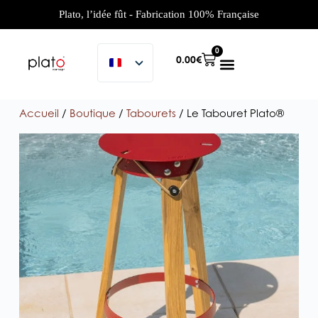
Plato, l’idée fût - Fabrication 100% Française
0
0.00
€
Accueil
/
Boutique
/
Tabourets
/ Le Tabouret Plato®