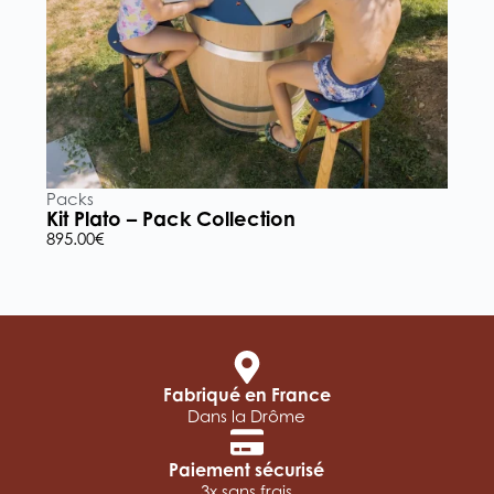
Packs
P
Kit Plato – Pack Collection
K
895.00
€
5
Fabriqué en France
Dans la Drôme
Paiement sécurisé
3x sans frais