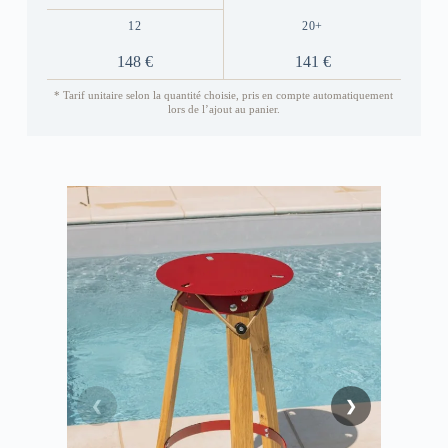
12
20+
148 €
141 €
* Tarif unitaire selon la quantité choisie, pris en compte automatiquement
lors de l’ajout au panier.
❮
❯