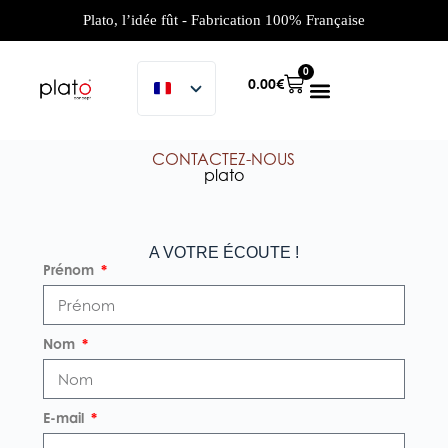
Plato, l’idée fût - Fabrication 100% Française
0
0.00
€
CONTACTEZ-NOUS
plato
A VOTRE ÉCOUTE !
Prénom
Nom
E-mail