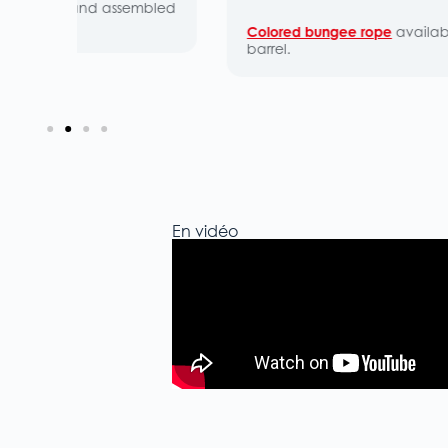
embled
Colored bungee rope
available in
4 shades
to ma
barrel.
En vidéo