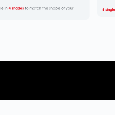
tch the shape of your
6 single pulley screwed to
an