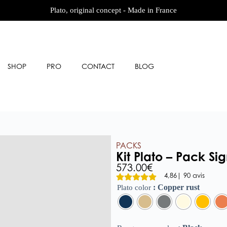
Plato, original concept - Made in France
SHOP
PRO
CONTACT
BLOG
PACKS
Kit Plato – Pack Si
573.00
€
4,86
| 90 avis
: Copper rust
Plato color