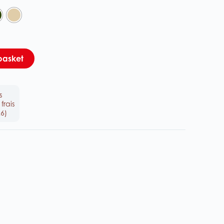
basket
s
frais
6)