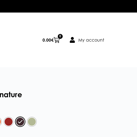
0
0.00
€
My account
gnature